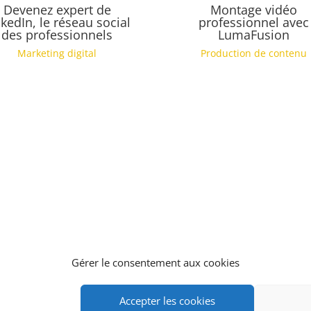
Devenez expert de
Montage vidéo
nkedIn, le réseau social
professionnel avec
des professionnels
LumaFusion
Marketing digital
Production de contenu
Gérer le consentement aux cookies
rée au titre de la formation professionnelle auprès de la DIECCTE
Accepter les cookies
Cet enregistrement ne vaut pas agrément de l’Etat.