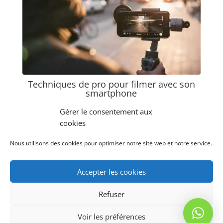
Techniques de pro pour filmer avec son
smartphone
Production de contenu
Gérer le consentement aux
cookies
2kpixel est une société enregistrée au titre de la
Nous utilisons des cookies pour optimiser notre site web et notre service.
formation professionnelle auprès de la DIECCTE
sous le
numéro 01 97 322 99 97.
Accepter les cookies
Cet enregistrement ne vaut pas agrément de l’Etat.
Refuser
Design de
Elegant Themes
| Propulsé par
Voir les préférences